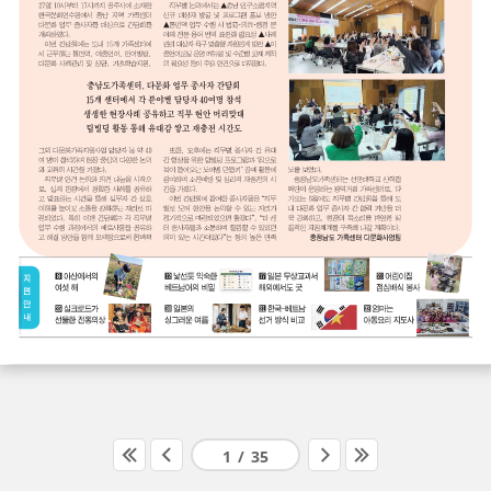
1
/
35