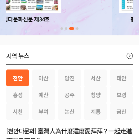
충남다문화신문 제33호
지역 뉴스
천안
아산
당진
서산
태안
홍성
예산
공주
청양
보령
서천
부여
논산
계룡
금산
[천안다문화] 臺灣人為什麼這麼愛拜拜？一起走進