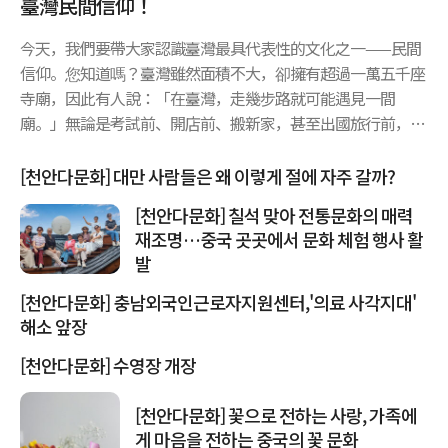
臺灣民間信仰！
今天，我們要帶大家認識臺灣最具代表性的文化之一——民間
信仰。您知道嗎？臺灣雖然面積不大，卻擁有超過一萬五千座
寺廟，因此有人說：「在臺灣，走幾步路就可能遇見一間
廟。」無論是考試前、開店前、搬新家，甚至出國旅行前，許
多臺灣人都會先到廟裡拜拜，祈求平安、健康、事業順利，或
希望考試金榜題名。在眾多神明當中，最受歡迎的就是媽祖。
[천안다문화] 대만 사람들은 왜 이렇게 절에 자주 갈까?
她被尊稱為「海上的守護神」，也是許多臺灣人心中的守護
[천안다문화] 칠석 맞아 전통문화의 매력
神。每年舉辦的媽祖遶境，吸引數十萬甚至上百萬名信眾參
재조명…중국 곳곳에서 문화 체험 행사 활
加。有些人會跟著神轎步行三百多公里，連續走上九天八夜。
발
更令人感動的是，沿途有...
[천안다문화] 충남외국인근로자지원센터,'의료 사각지대'
해소 앞장
[천안다문화] 수영장 개장
[천안다문화] 꽃으로 전하는 사랑, 가족에
게 마음을 전하는 중국의 꽃 문화