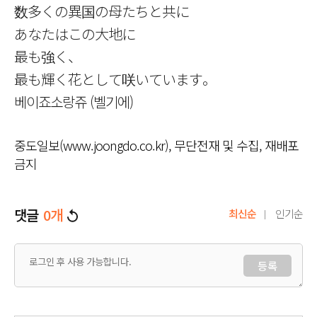
数多くの異国の母たちと共に
あなたはこの大地に
最も強く、
最も輝く花として咲いています。
베이죠소랑쥬 (벨기에)
중도일보(www.joongdo.co.kr), 무단전재 및 수집, 재배포
금지
댓글
0
개
최신순
인기순
등록