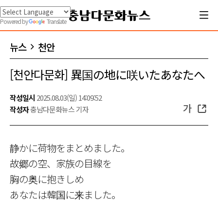
Powered by
Translate
뉴스
천안
[천안다문화] 異国の地に咲いたあなたへ
작성일시
2025.08.03(일) 14:09:52
가
작성자
충남다문화뉴스 기자
静かに荷物をまとめました。
故郷の空、家族の目線を
胸の奥に抱きしめ
あなたは韓国に来ました。