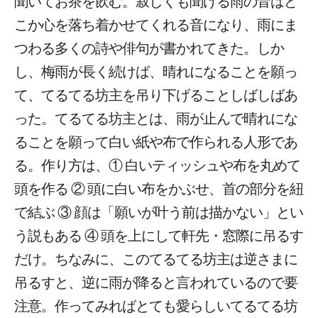
聞いてお茶を飲む。寂しくも聞ける雨の音はど
こか心を落ち着かせてくれる音になり、雨にま
つわる多くの詩や俳句が書かれてきた。しか
し、梅雨が長く続けば、晴れになることを願っ
て、てるてる坊主を吊り下げることしばしばあ
った。てるてる坊主とは、雨が止んで晴れにな
ることを願って白い紙や布で作られる人形であ
る。作り方は、① 白いティッシュや布を丸めて
頭を作る ② 頭に白い布をかぶせ、首の部分を紐
で結ぶ ③ 顔は「願いが叶う前は描かない」とい
う説もある ④ 頭を上にして軒先・窓際に吊るす
だけ。ちなみに、このてるてる坊主は逆さまに
吊るすと、逆に雨が降ると言われているので要
注意。作ってみればとても愛らしいてるてる坊