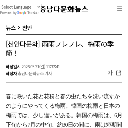
Powered by
Translate
뉴스
천안
[천안다문화] 雨雨フレフレ、梅雨の季
節！
작성일시
2026.05.31(일) 11:32:41
가
작성자
충남다문화뉴스 기자
春に咲いた花と花粉と春の虫たちを洗い流すか
のようにやってくる梅雨。韓国の梅雨と日本の
梅雨では、少し違いがある。韓国の梅雨は、6月
下旬から7月の中旬、約30日の間に、雨は短期間