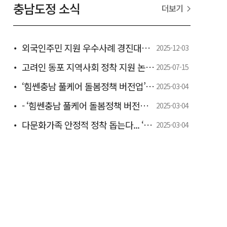
충남도정 소식
더보기
외국인주민 지원 우수사례 경진대회 우수상 - 전국 최초 유학생 지역정착 ‘충남형 일학습병행제’ 모델로 특별교부세 6000만 원 확보 -
2025-12-03
고려인 동포 지역사회 정착 지원 논의 - 도, 정착 지원 간담회 개최 -
2025-07-15
‘힘쎈충남 풀케어 돌봄정책 버전업’ 추진 박차 - 도, 보령서 인구정책분야 도·시군 합동 워크숍 개최 -
2025-03-04
- ‘힘쎈충남 풀케어 돌봄정책 버전업’ 마련…하반기 본격 추진 -
2025-03-04
다문화가족 안정적 정착 돕는다... ‘2025년 충청남도 다문화가족정책 시행계획 수립.추진
2025-03-04