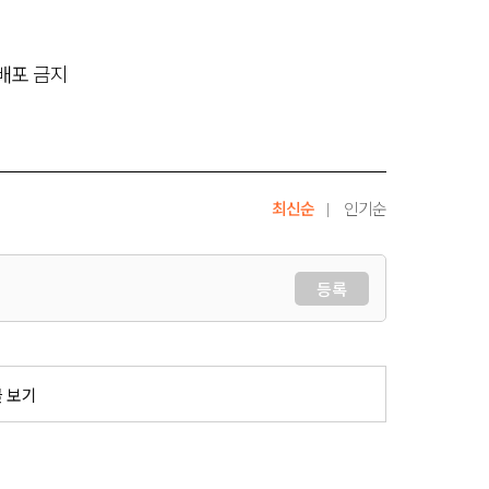
재배포 금지
최신순
인기순
등록
글 보기