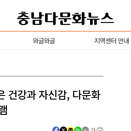
와글와글
지역센터 안내
은 건강과 자신감, 다문화
램
가