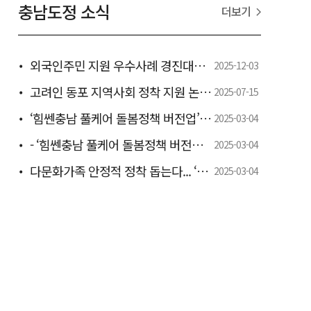
충남도정 소식
더보기
외국인주민 지원 우수사례 경진대회 우수상 - 전국 최초 유학생 지역정착 ‘충남형 일학습병행제’ 모델로 특별교부세 6000만 원 확보 -
2025-12-03
고려인 동포 지역사회 정착 지원 논의 - 도, 정착 지원 간담회 개최 -
2025-07-15
‘힘쎈충남 풀케어 돌봄정책 버전업’ 추진 박차 - 도, 보령서 인구정책분야 도·시군 합동 워크숍 개최 -
2025-03-04
- ‘힘쎈충남 풀케어 돌봄정책 버전업’ 마련…하반기 본격 추진 -
2025-03-04
다문화가족 안정적 정착 돕는다... ‘2025년 충청남도 다문화가족정책 시행계획 수립.추진
2025-03-04