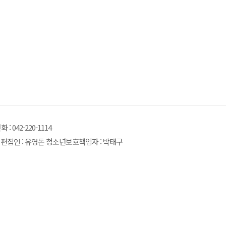
 042-220-1114
김원식 편집인 : 유영돈 청소년보호책임자 : 박태구