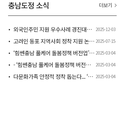
충남도정 소식
더보기
외국인주민 지원 우수사례 경진대회 우수상 - 전국 최초 유학생 지역정착 ‘충남형 일학습병행제’ 모델로 특별교부세 6000만 원 확보 -
2025-12-03
고려인 동포 지역사회 정착 지원 논의 - 도, 정착 지원 간담회 개최 -
2025-07-15
‘힘쎈충남 풀케어 돌봄정책 버전업’ 추진 박차 - 도, 보령서 인구정책분야 도·시군 합동 워크숍 개최 -
2025-03-04
- ‘힘쎈충남 풀케어 돌봄정책 버전업’ 마련…하반기 본격 추진 -
2025-03-04
다문화가족 안정적 정착 돕는다... ‘2025년 충청남도 다문화가족정책 시행계획 수립.추진
2025-03-04