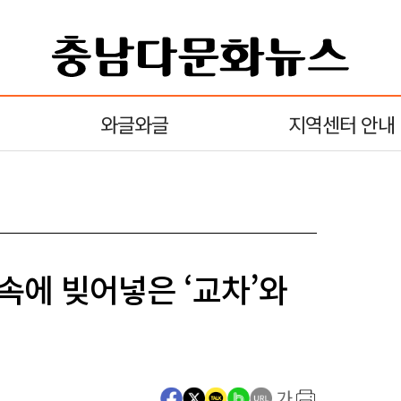
와글와글
지역센터 안내
속에 빚어넣은 ‘교차’와
가