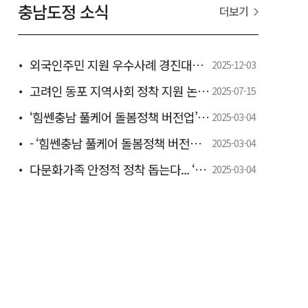
충남도정 소식
더보기
외국인주민 지원 우수사례 경진대회 우수상 - 전국 최초 유학생 지역정착 ‘충남형 일학습병행제’ 모델로 특별교부세 6000만 원 확보 -
2025-12-03
고려인 동포 지역사회 정착 지원 논의 - 도, 정착 지원 간담회 개최 -
2025-07-15
‘힘쎈충남 풀케어 돌봄정책 버전업’ 추진 박차 - 도, 보령서 인구정책분야 도·시군 합동 워크숍 개최 -
2025-03-04
- ‘힘쎈충남 풀케어 돌봄정책 버전업’ 마련…하반기 본격 추진 -
2025-03-04
다문화가족 안정적 정착 돕는다... ‘2025년 충청남도 다문화가족정책 시행계획 수립.추진
2025-03-04