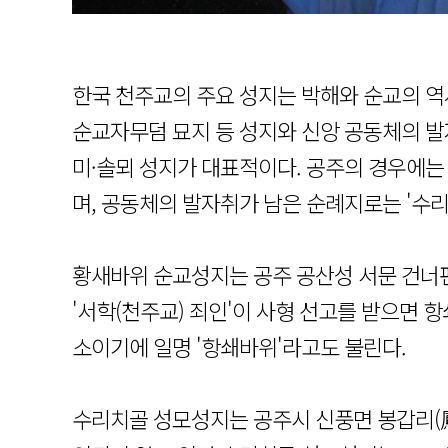
한국 천주교의 주요 성지는 박해와 순교의 역
순교자무덤 묘지 등 성지와 신앙 공동체의 발
미·솔뫼 성지가 대표적이다. 공주의 경우에는
며, 공동체의 발자취가 남은 순례지로는 '수리
황새바위 순교성지는 공주 공산성 서문 건너편
'서학(천주교) 죄인'이 사형 선고를 받으면 
소이기에 일명 '항쇄바위'라고도 불린다.
수리치골 성모성지는 공주시 신풍면 봉갑리(鳳