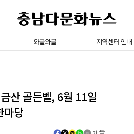
와글와글
지역센터 안내
금산 골든벨, 6월 11일
한마당
가