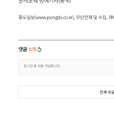
쑨샤오쉐 명예기자(중국)
중도일보(www.joongdo.co.kr), 무단전재 및 수집, 
댓글
0
개
전체 댓