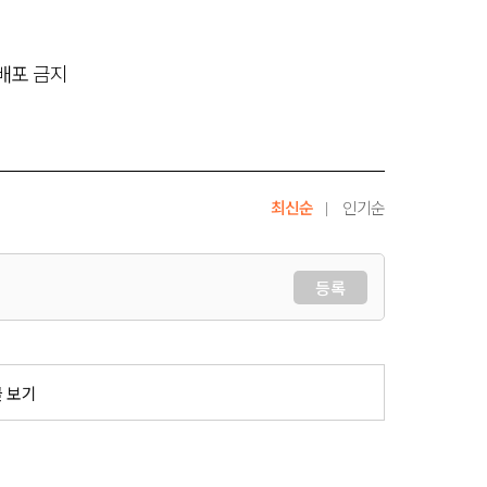
재배포 금지
최신순
인기순
등록
글 보기