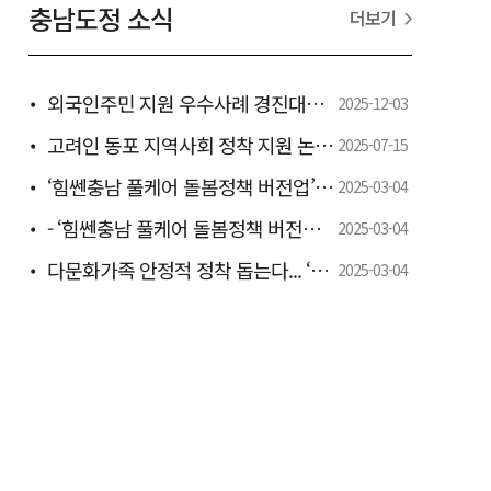
충남도정 소식
더보기
외국인주민 지원 우수사례 경진대회 우수상 - 전국 최초 유학생 지역정착 ‘충남형 일학습병행제’ 모델로 특별교부세 6000만 원 확보 -
2025-12-03
고려인 동포 지역사회 정착 지원 논의 - 도, 정착 지원 간담회 개최 -
2025-07-15
‘힘쎈충남 풀케어 돌봄정책 버전업’ 추진 박차 - 도, 보령서 인구정책분야 도·시군 합동 워크숍 개최 -
2025-03-04
- ‘힘쎈충남 풀케어 돌봄정책 버전업’ 마련…하반기 본격 추진 -
2025-03-04
다문화가족 안정적 정착 돕는다... ‘2025년 충청남도 다문화가족정책 시행계획 수립.추진
2025-03-04