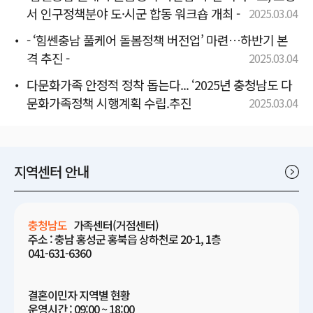
서 인구정책분야 도·시군 합동 워크숍 개최 -
2025.03.04
- ‘힘쎈충남 풀케어 돌봄정책 버전업’ 마련…하반기 본
격 추진 -
2025.03.04
다문화가족 안정적 정착 돕는다... ‘2025년 충청남도 다
문화가족정책 시행계획 수립.추진
2025.03.04
지역센터 안내
충청남도
가족센터(거점센터)
주소 : 충남 홍성군 홍북읍 상하천로 20-1, 1층
041-631-6360
결혼이민자 지역별 현황
운영시간 : 09:00 ~ 18:00