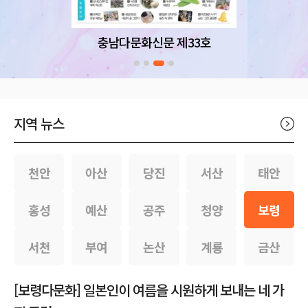
충남다문화신문 제33호
지역 뉴스
천안
아산
당진
서산
태안
홍성
예산
공주
청양
보령
서천
부여
논산
계룡
금산
[보령다문화] 일본인이 여름을 시원하게 보내는 네 가