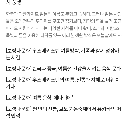
지 풍경
한국과 마찬가지로 일본의 여름도 무덥고 습하다. 그러나 일본 사람
들은 오래전부터 무더위를 무조건 참기보다, 자연의 힘을 빌려 조금
이라도 시원하게 지내는 다양한 지혜를 이어 왔다. 소리와 바람, 초
록빛과 물을 이용해 더위를 잊는 이러한 생활 방식은 오늘날에도 일
본의 여름 풍경 속에 자연스럽게 남아 있다. 여름이 되면 일본의 집
이나 가게 처마 밑에는 '후우린(바람의 종)' 이 걸린 모습을 흔히 볼
[보령다문화] 우즈베키스탄 여름방학, 가족과 함께 성장하
수 있다. 후우린은 바람이 불면 맑고 청아한 소리를...
는 시간
[보령다문화] 한국과 중국, 여름철 건강을 지키는 음식 문화
[보령다문화] 우즈베키스탄의 여름, 전통과 지혜로 더위 이
기다
[보령다문화] 여름 음식 ‘에다마메’
[보령다문화] 천 년의 전통, 교토 기온축제에서 유카타의 매
력 만끽