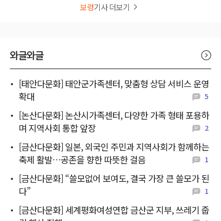
보령
기사 더보기
와글와글
[태안다문화] 태안군가족센터, 맞춤형 상담 서비스 운영
확대
5
[논산다문화] 논산시가족센터, 다양한 가족 형태 포용하
며 지역사회 통합 앞장
2
[금산다문화] 일본, 외국인 주민과 지역사회가 함께하는
축제 활발…공존을 향한 따뜻한 걸음
1
[금산다문화] “쓸모없어 보여도, 결국 가장 큰 쓸모가 된
다”
1
[금산다문화] 세계평화여성연합 금산군 지부, 쓰레기 줍