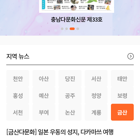
충남다문화신문 제33호
지역 뉴스
천안
아산
당진
서산
태안
홍성
예산
공주
청양
보령
서천
부여
논산
계룡
금산
[금산다문화] 일본 우동의 성지, 다카마쓰 여행