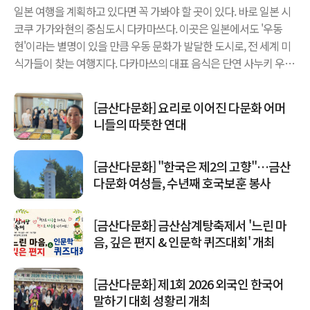
일본 여행을 계획하고 있다면 꼭 가봐야 할 곳이 있다. 바로 일본 시
코쿠 가가와현의 중심도시 다카마쓰다. 이곳은 일본에서도 '우동
현'이라는 별명이 있을 만큼 우동 문화가 발달한 도시로, 전 세계 미
식가들이 찾는 여행지다. 다카마쓰의 대표 음식은 단연 사누키 우동
이다. 쫄깃하면서도 탄력 있는 면발, 깔끔한 국물, 그리고 합리적인
가격은 다른 지역 우동과 확연히 다르다. 현지에서는 아침 식사부터
[금산다문화] 요리로 이어진 다문화 어머
우동을 먹는 문화가 있을 정도로 우동은 생활의 일부다...
니들의 따뜻한 연대
[금산다문화] "한국은 제2의 고향"…금산
다문화 여성들, 수년째 호국보훈 봉사
[금산다문화] 금산삼계탕축제서 '느린 마
음, 깊은 편지 & 인문학 퀴즈대회' 개최
[금산다문화] 제1회 2026 외국인 한국어
말하기 대회 성황리 개최